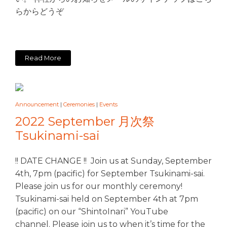
らからどうぞ
Read More
Announcement
|
Ceremonies
|
Events
2022 September 月次祭
Tsukinami-sai
!! DATE CHANGE !! Join us at Sunday, September
4th, 7pm (pacific) for September Tsukinami-sai.
Please join us for our monthly ceremony!
Tsukinami-sai held on September 4th at 7pm
(pacific) on our “ShintoInari” YouTube
channel. Please join us to when it’s time for the