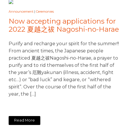
Announcement
|
Ceremonies
Now accepting applications for
2022 夏越之祓 Nagoshi-no-Harae
Purify and recharge your spirit for the summer!!
From ancient times, the Japanese people
practiced 夏越之祓Nagoshi-no-Harae, a prayer to
purify and to rid themselves of the first half of
the year’s 厄難yakunan (illness, accident, fight
etc…) or “bad luck” and kegare, or “withered
spirit”. Over the course of the first half of the
year, the […]
Read More