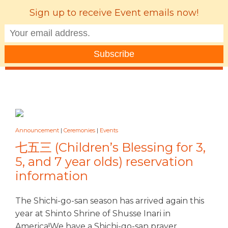
Sign up to receive Event emails now!
MENU
Announcement
|
Ceremonies
|
Events
七五三 (Children’s Blessing for 3,
5, and 7 year olds) reservation
information
The Shichi-go-san season has arrived again this
year at Shinto Shrine of Shusse Inari in
America!We have a Shichi-go-san prayer