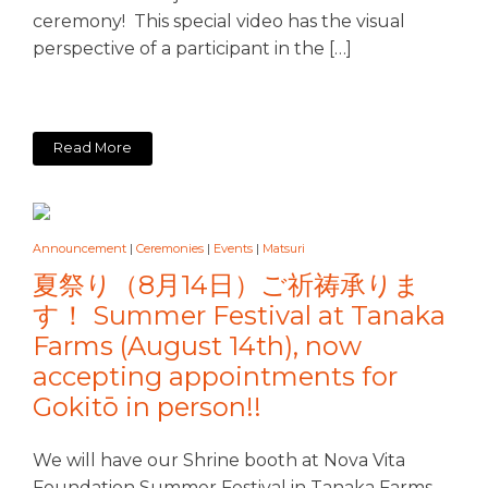
ceremony! This special video has the visual
perspective of a participant in the […]
Read More
Announcement
|
Ceremonies
|
Events
|
Matsuri
夏祭り（8月14日）ご祈祷承りま
す！ Summer Festival at Tanaka
Farms (August 14th), now
accepting appointments for
Gokitō in person!!
We will have our Shrine booth at Nova Vita
Foundation Summer Festival in Tanaka Farms.