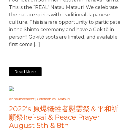
This is the “REAL” Natsu Matsuri. We celebrate
the nature spirits with traditional Japanese
culture. This is a rare opportunity to participate
in the Shinto ceremony and have a Gokitō in
person!! Gokitō spots are limited, and available
first come […]
Read More
Announcement
|
Ceremonies
|
Matsuri
2022’s 原爆犠牲者慰霊祭＆平和祈
願祭Irei-sai & Peace Prayer
August 5th & 8th