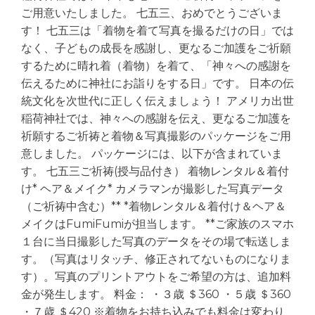
ご用意いたしました。 七五三、おめでとうございま
す！ 七五三は「着物を着て写真を撮るだけの日」では
なく、子どもの成長を感謝し、更なるご加護をご祈願
するために晴れ着（着物）を着て、「神々への感謝を
伝えるために神社にお詣りをする日」です。 日本の伝
統文化を次世代に正しく伝えましょう！ アメリカ出世
稲荷神社では、神々への感謝を伝え、更なるご加護を
祈願するご祈祷と着物＆写真撮影のパッケージをご用
意しました。 パッケージには、以下が含まれていま
す。 七五三ご祈祷(授与品付き） 着物レンタル＆着付
け* ヘア＆メイク* カメラマンが撮影した写真データ
（ご祈祷中含む）** *着物レンタル＆着付け＆ヘア＆
メイクはFumiFumiが担当します。 **ご家族のスマホ
１台に当日撮影した写真のデータをその場で転送しま
す。（写真はリタッチ、修正されてないものになりま
す）。写真のプリントアウトをご希望の方は、追加料
金が発生します。 料金： ・３歳 ＄360 ・５歳 ＄360
・７歳 ＄420 ※着物をお持ち込みでも料金は変わり