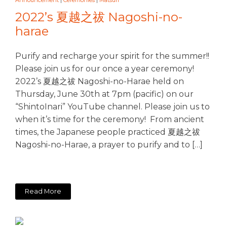
Announcement
|
Ceremonies
|
Matsuri
2022’s 夏越之祓 Nagoshi-no-
harae
Purify and recharge your spirit for the summer!!
Please join us for our once a year ceremony!
2022’s 夏越之祓 Nagoshi-no-Harae held on
Thursday, June 30th at 7pm (pacific) on our
“ShintoInari” YouTube channel. Please join us to
when it’s time for the ceremony! From ancient
times, the Japanese people practiced 夏越之祓
Nagoshi-no-Harae, a prayer to purify and to […]
Read More