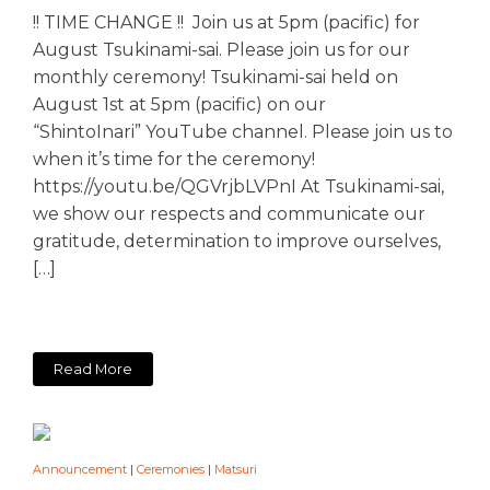
!! TIME CHANGE !! Join us at 5pm (pacific) for
August Tsukinami-sai. Please join us for our
monthly ceremony! Tsukinami-sai held on
August 1st at 5pm (pacific) on our
“ShintoInari” YouTube channel. Please join us to
when it’s time for the ceremony!
https://youtu.be/QGVrjbLVPnI At Tsukinami-sai,
we show our respects and communicate our
gratitude, determination to improve ourselves,
[…]
Read More
Announcement
|
Ceremonies
|
Matsuri