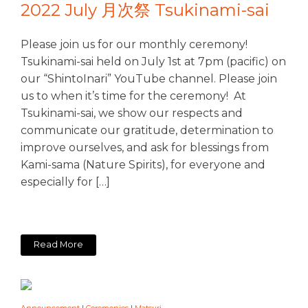
2022 July 月次祭 Tsukinami-sai
Please join us for our monthly ceremony!
Tsukinami-sai held on July 1st at 7pm (pacific) on
our “ShintoInari” YouTube channel. Please join
us to when it’s time for the ceremony! At
Tsukinami-sai, we show our respects and
communicate our gratitude, determination to
improve ourselves, and ask for blessings from
Kami-sama (Nature Spirits), for everyone and
especially for […]
Read More