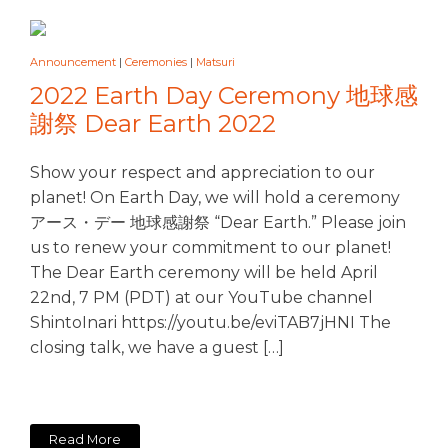
Announcement
|
Ceremonies
|
Matsuri
2022 Earth Day Ceremony 地球感
謝祭 Dear Earth 2022
Show your respect and appreciation to our
planet! On Earth Day, we will hold a ceremony
アース・デー 地球感謝祭 “Dear Earth.” Please join
us to renew your commitment to our planet!
The Dear Earth ceremony will be held April
22nd, 7 PM (PDT) at our YouTube channel
ShintoInari https://youtu.be/eviTAB7jHNI The
closing talk, we have a guest […]
Read More