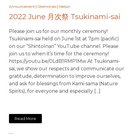
Announcement
|
Ceremonies
|
Matsuri
2022 June 月次祭 Tsukinami-sai
Please join us for our monthly ceremony!
Tsukinami-sai held on June 1st at 7pm (pacific)
on our “ShintoInari” YouTube channel. Please
join us to when it’s time for the ceremony!
https://youtu.be/0LdB1RMP1Mw At Tsukinami-
sai, we show our respects and communicate our
gratitude, determination to improve ourselves,
and ask for blessings from Kami-sama (Nature
Spirits), for everyone and especially […]
Read More