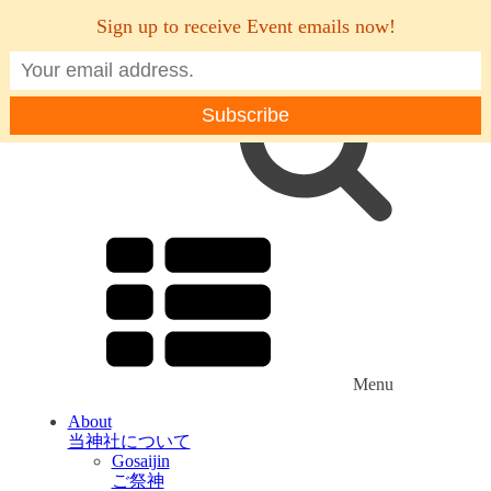
Sign up to receive Event emails now!
Menu
About
当神社について
Gosaijin
ご祭神