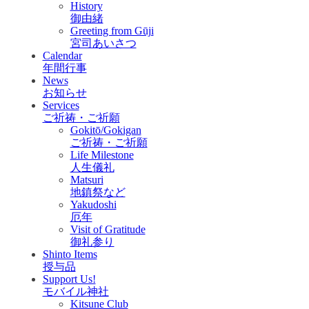
History
御由緒
Greeting from Gūji
宮司あいさつ
Calendar
年間行事
News
お知らせ
Services
ご祈祷・ご祈願
Gokitō/Gokigan
ご祈祷・ご祈願
Life Milestone
人生儀礼
Matsuri
地鎮祭など
Yakudoshi
厄年
Visit of Gratitude
御礼参り
Shinto Items
授与品
Support Us!
モバイル神社
Kitsune Club