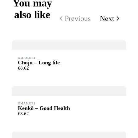
You may
also like
Previous
Next
OMAMORI
Chōju – Long life
€8.62
OMAMORI
Kenkō – Good Health
€8.62