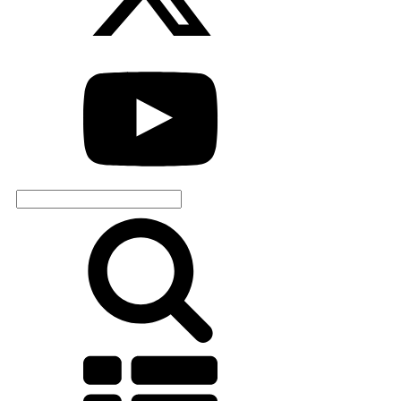
Search
for: