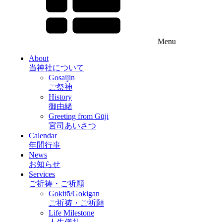
Menu
About
当神社について
Gosaijin
ご祭神
History
御由緒
Greeting from Gūji
宮司あいさつ
Calendar
年間行事
News
お知らせ
Services
ご祈祷・ご祈願
Gokitō/Gokigan
ご祈祷・ご祈願
Life Milestone