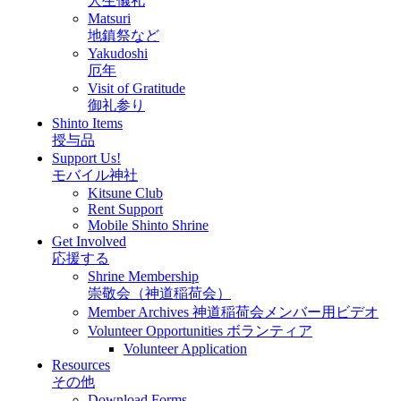
人生儀礼
Matsuri
地鎮祭など
Yakudoshi
厄年
Visit of Gratitude
御礼参り
Shinto Items
授与品
Support Us!
モバイル神社
Kitsune Club
Rent Support
Mobile Shinto Shrine
Get Involved
応援する
Shrine Membership
崇敬会（神道稲荷会）
Member Archives 神道稲荷会メンバー用ビデオ
Volunteer Opportunities ボランティア
Volunteer Application
Resources
その他
Download Forms