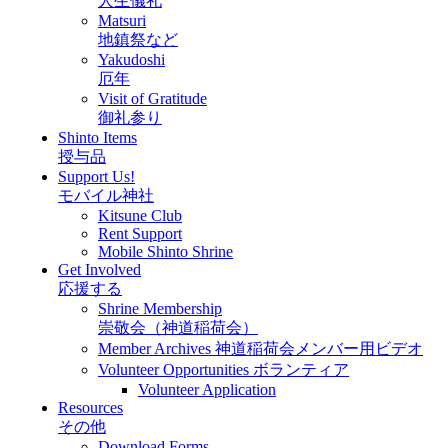
人生儀礼
Matsuri
地鎮祭など
Yakudoshi
厄年
Visit of Gratitude
御礼参り
Shinto Items
授与品
Support Us!
モバイル神社
Kitsune Club
Rent Support
Mobile Shinto Shrine
Get Involved
応援する
Shrine Membership
崇敬会（神道稲荷会）
Member Archives 神道稲荷会メンバー用ビデオ
Volunteer Opportunities ボランティア
Volunteer Application
Resources
その他
Download Forms