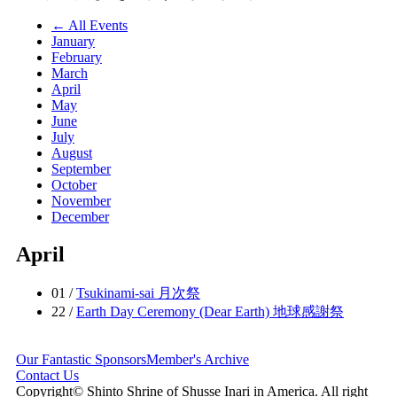
← All Events
January
February
March
April
May
June
July
August
September
October
November
December
April
01 /
Tsukinami-sai 月次祭
22 /
Earth Day Ceremony (Dear Earth) 地球感謝祭
Our Fantastic Sponsors
Member's Archive
Contact Us
Copyright© Shinto Shrine of Shusse Inari in America. All right