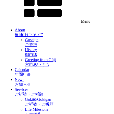
Menu
About
当神社について
Gosaijin
ご祭神
History
御由緒
Greeting from Gūji
宮司あいさつ
Calendar
年間行事
News
お知らせ
Services
ご祈祷・ご祈願
Gokitō/Gokigan
ご祈祷・ご祈願
Life Milestone