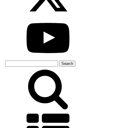
Search
for: