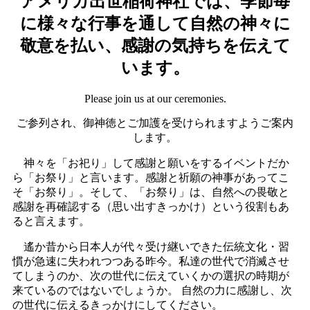
アメリカ出世稲荷神社では、季節毎
に様々な行事を通して自然の神々に
敬意を払い、感謝の気持ちを伝えて
います。
Please join us at our ceremonies.
ご参列され、御神徳とご加護を受けられますようご案内
します。
神々を「お祀り」して感謝と願いをするイベントだか
ら「お祭り」と言います。感謝と祈願の神事があってこ
そ「お祭り」。そして、「お祭り」は、自然への畏敬と
感謝を再確認する（思い出すきっかけ）という役割もあ
ると言えます。
遙か昔から日本人が代々受け継いできた伝統文化・習
慣が急速に失われつつある昨今。私達の世代で消滅させ
てしまうのか、次の世代に伝えていくかの選択の時期が
来ているのではないでしょうか。 自然の力に感謝し、次
の世代に伝えるきっかけにしてください。