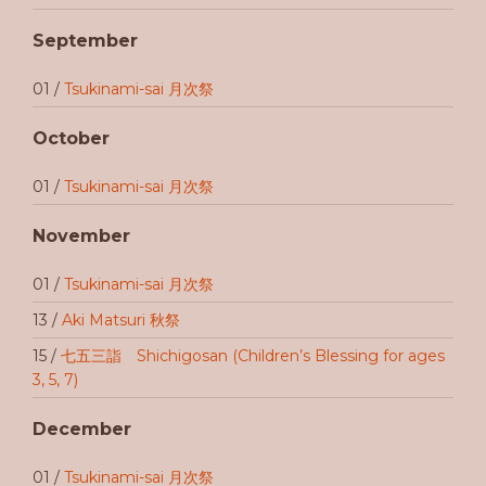
September
01 /
Tsukinami-sai 月次祭
October
01 /
Tsukinami-sai 月次祭
November
01 /
Tsukinami-sai 月次祭
13 /
Aki Matsuri 秋祭
15 /
七五三詣 Shichigosan (Children’s Blessing for ages
3, 5, 7)
December
01 /
Tsukinami-sai 月次祭