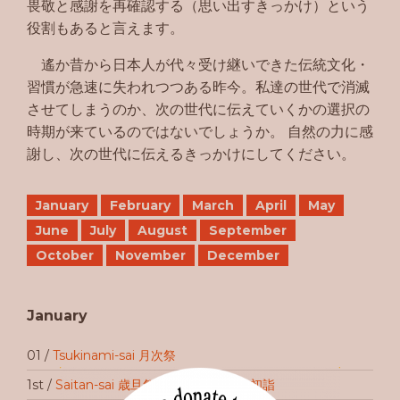
畏敬と感謝を再確認する（思い出すきっかけ）という
役割もあると言えます。
遙か昔から日本人が代々受け継いできた伝統文化・
習慣が急速に失われつつある昨今。私達の世代で消滅
させてしまうのか、次の世代に伝えていくかの選択の
時期が来ているのではないでしょうか。 自然の力に感
謝し、次の世代に伝えるきっかけにしてください。
January
February
March
April
May
June
July
August
September
October
November
December
January
01 /
Tsukinami-sai 月次祭
1st /
Saitan-sai 歳旦祭 & Hatsumōde 初詣