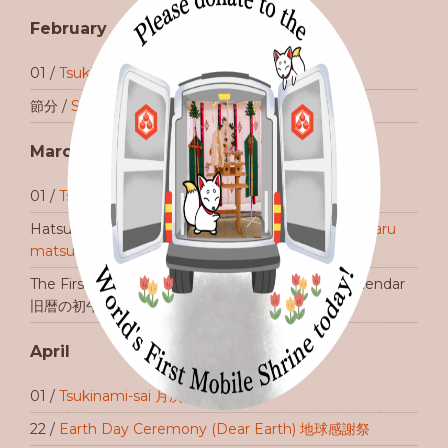
February
01 /
Tsukinami-sai 月次祭
節分 /
Setsubun-sai 節分祭
March
01 /
Tsukinami-sai 月次祭
Hatsuuma-sai eve 初午祭前日 /
Kinen-sai 祈年祭 (Haru
matsuri 春祭）
The First Horse Day in February of the Lunar Calendar
旧暦の初午 /
Hatsuuma-sai 初午祭
April
01 /
Tsukinami-sai 月次祭
22 /
Earth Day Ceremony (Dear Earth) 地球感謝祭