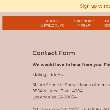
Sign up to re
ABOUT
CALENDAR
N
当神社について
年間行事
お
Contact Form
We would love to hear from you! Plea
Mailing address:
Shinto Shrine of Shusse Inari in America
9854 National Blvd., #284
Los Angeles, CA 90034
当社ホームページをご訪問いただきありがとう