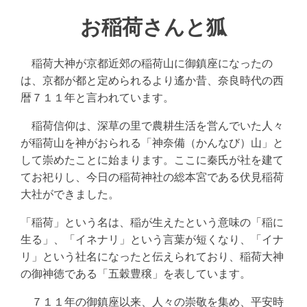
お稲荷さんと狐
稲荷大神が京都近郊の稲荷山に御鎮座になったの
は、京都が都と定められるより遙か昔、奈良時代の西
暦７１１年と言われています。
稲荷信仰は、深草の里で農耕生活を営んでいた人々
が稲荷山を神がおられる「神奈備（かんなび）山」と
して崇めたことに始まります。ここに秦氏が社を建て
てお祀りし、今日の稲荷神社の総本宮である伏見稲荷
大社ができました。
「稲荷」という名は、稲が生えたという意味の「稲に
生る」、「イネナリ」という言葉が短くなり、「イナ
リ」という社名になったと伝えられており、稲荷大神
の御神徳である「五穀豊穣」を表しています。
７１１年の御鎮座以来、人々の崇敬を集め、平安時