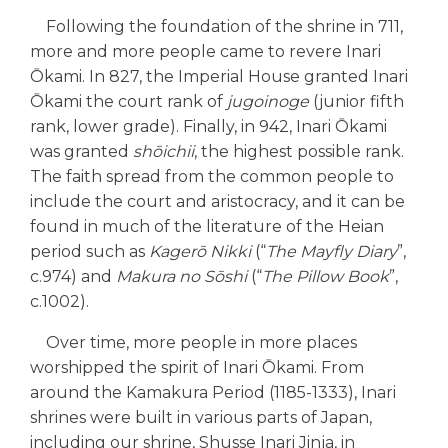
Following the foundation of the shrine in 711,
more and more people came to revere Inari
Ōkami. In 827, the Imperial House granted Inari
Ōkami the court rank of
jugoinoge
(junior fifth
rank, lower grade). Finally, in 942, Inari Ōkami
was granted
shōichii
, the highest possible rank.
The faith spread from the common people to
include the court and aristocracy, and it can be
found in much of the literature of the Heian
period such as
Kagerō Nikki
(“
The Mayfly Diary
​”,
c.974) and
Makura no Sōshi
(“
The Pillow Book
”,
c.1002).
Over time, more people in more places
worshipped the spirit of Inari Ōkami. From
around the Kamakura Period (1185-1333), Inari
shrines were built in various parts of Japan,
including our shrine, Shusse Inari Jinja, in