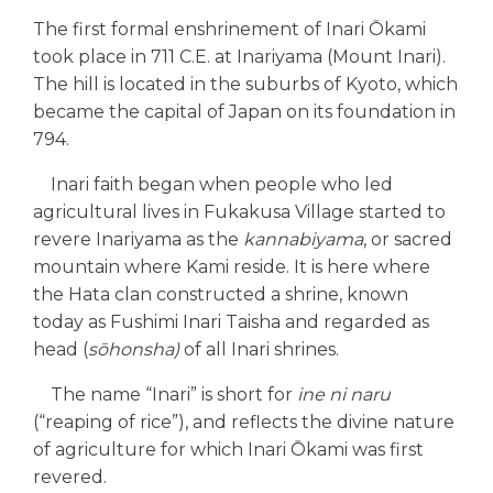
The first formal enshrinement of Inari Ōkami
took place in 711 C.E. at Inariyama (Mount Inari).
The hill is located in the suburbs of Kyoto, which
became the capital of Japan on its foundation in
794.
Inari faith began when people who led
agricultural lives in Fukakusa Village started to
revere Inariyama as the
kannabiyama
, or sacred
mountain where Kami reside. It is here where
the Hata clan constructed a shrine, known
today as Fushimi Inari Taisha and regarded as
head (
sōhonsha)
of all Inari shrines.
The name “Inari” is short for
ine ni naru
(“reaping of rice”), and reflects the divine nature
of agriculture for which Inari Ōkami was first
revered.