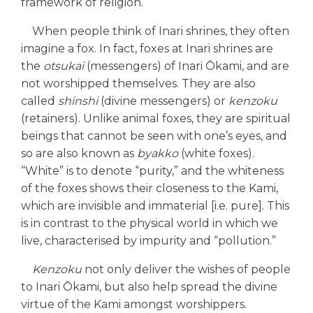
framework of religion.
When people think of Inari shrines, they often
imagine a fox. In fact, foxes at Inari shrines are
the
otsukai
(messengers) of Inari Ōkami, and are
not worshipped themselves. They are also
called
shinshi
(divine messengers) or
kenzoku
(retainers). Unlike animal foxes, they are spiritual
beings that cannot be seen with one’s eyes, and
so are also known as
byakko
(white foxes).
“White” is to denote “purity,” and the whiteness
of the foxes shows their closeness to the Kami,
which are invisible and immaterial [i.e. pure]. This
is in contrast to the physical world in which we
live, characterised by impurity and “pollution.”
Kenzoku
not only deliver the wishes of people
to Inari Ōkami, but also help spread the divine
virtue of the Kami amongst worshippers.