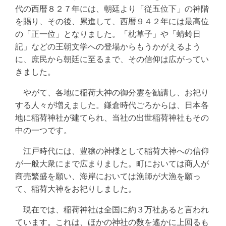
代の西暦８２７年には、朝廷より「従五位下」の神階
を賜り、その後、累進して、西暦９４２年には最高位
の「正一位」となりました。「枕草子」や「蜻蛉日
記」などの王朝文学への登場からもうかがえるよう
に、庶民から朝廷に至るまで、その信仰は広がってい
きました。
やがて、各地に稲荷大神の御分霊を勧請し、お祀り
する人々が増えました。鎌倉時代ごろからは、日本各
地に稲荷神社が建てられ、当社の出世稲荷神社もその
中の一つです。
江戸時代には、豊穣の神様として稲荷大神への信仰
が一般大衆にまで広まりました。町においては商人が
商売繁盛を願い、海岸においては漁師が大漁を願っ
て、稲荷大神をお祀りしました。
現在では、稲荷神社は全国に約３万社あると言われ
ています。これは、ほかの神社の数を遙かに上回るも