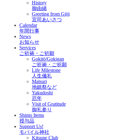
History
御由緒
Greeting from Gūji
宮司あいさつ
Calendar
年間行事
News
お知らせ
Services
ご祈祷・ご祈願
Gokitō/Gokigan
ご祈祷・ご祈願
Life Milestone
人生儀礼
Matsuri
地鎮祭など
Yakudoshi
厄年
Visit of Gratitude
御礼参り
Shinto Items
授与品
Support Us!
モバイル神社
Kitsune Club