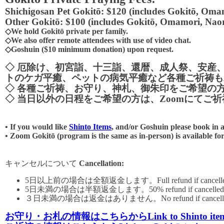
Shichigosan Pet Gokitō: $120 (includes Gokitō, Oma
Other Gokitō: $100 (includes Gokitō, Omamori, Nao
◇We hold Gokitō private per family.
◇We also offer remote attendees with use of video chat.
◇Goshuin ($10 minimum donation) upon request.
◇ 厄除け、初宮詣、十三詣、還暦、成人祭、安産
トのケガ平癒、ペットの病気平癒など各種ご祈祷も
◇ 各種ご祈祷、お守り、神札、御朱印をご希望の
◇ 当日以外の日程をご希望の方は、Zoomにて
• If you would like
Shinto Items
, and/or Goshuin please book in 
• Zoom Gokitō (program is the same as in-person) is available for
キャンセルについて
Cancellation:
5日以上前の場合は全額返金します。Full refund if cancelled over f
5日未満の場合は半額返金します。50% refund if cancelled from five 
３日未満の場合は返金はありません。No refund if cancelled three da
お守り・お札の情報はこちらから
Link to Shinto ite