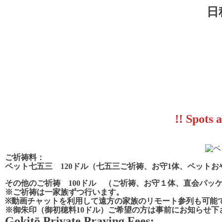
日
!! Spots 
ご祈祷料：
ペット
七五三 120ドル（七五三ご祈祷、お守1体、ペット
その他のご祈祷 100ドル
（ご祈祷、お守１体
、
直会パッ
※ご祈祷は一家族ずつ行います。
※
動画チャットを利用して遠方の家族のリモート参列も可能
※御朱印（御初穂料10ドル）ご希望の方は事前にお知らせ下
Gokitō Private Praying Fees: