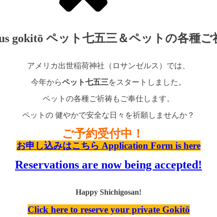
 and various gokitō ペット七五三＆ペットの
アメリカ出世稲荷神社（ロサンゼルス）では、
今年から
ペット七五三
をスタートしました。
ペットの各種ご祈祷もご奉仕します。
ペットの 健やかで安全な日々を祈願しませんか？
ご予約受付中！
お申し込みはこちら Application Form is here
Reservations are now being accepted!
Happy Shichigosan!
Click here to reserve your private Gokitō