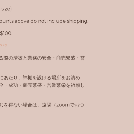
size)
unts above do not include shipping.
 $100.
ere
.
る際の清祓と業務の安全・商売繁盛・営
にあたり、神棚を設ける場所をお清め
全・成功・商売繁盛・営業繁栄を祈願し
むを得ない場合は、遠隔（zoomでおつ