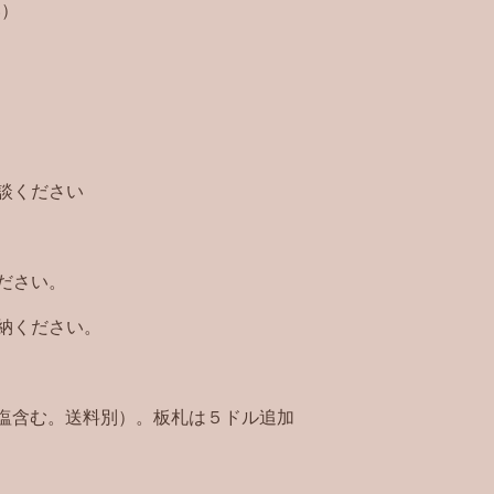
い）
談ください
ださい。
納ください。
塩含む。送料別）。板札は５ドル追加