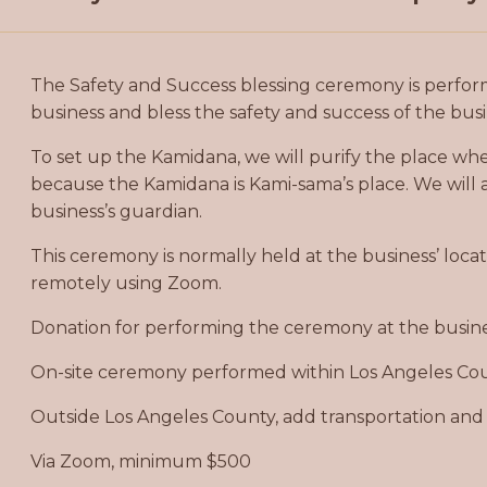
The Safety and Success blessing ceremony is perform
business and bless the safety and success of the busi
To set up the Kamidana, we will purify the place wh
because the Kamidana is Kami-sama’s place. We will
business’s guardian.
This ceremony is normally held at the business’ loca
remotely using Zoom.
Donation for performing the ceremony at the busine
On-site ceremony performed within Los Angeles C
Outside Los Angeles County, add transportation an
Via Zoom, minimum $500