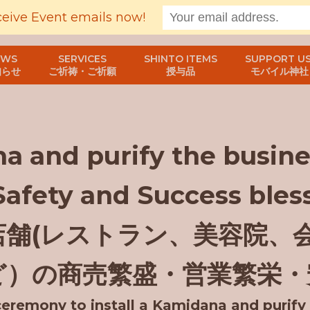
ceive Event emails now!
EWS
SERVICES
SHINTO ITEMS
SUPPORT US
知らせ
ご祈祷・ご祈願
授与品
モバイル神社
na and purify the busine
Safety and Success ble
店舗(レストラン、美容院、
ど）の商売繁盛・営業繁栄・
ceremony to install a Kamidana and purify