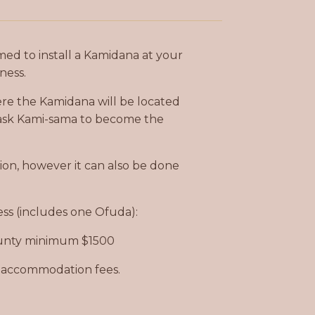
ed to install a Kamidana at your
ness.
ere the Kamidana will be located
 ask Kami-sama to become the
tion, however it can also be done
ss (includes one Ofuda):
ounty minimum $1500
d accommodation fees.