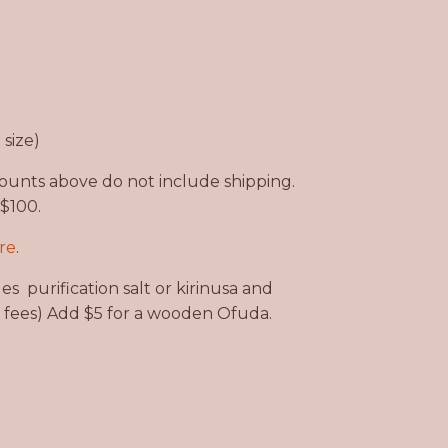
size)
unts above do not include shipping.
 $100.
re
.
 purification salt or kirinusa and
 fees) Add $5 for a wooden Ofuda.