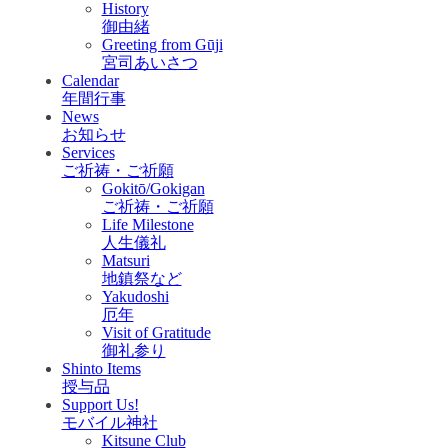
History
御由緒
Greeting from Gūji
宮司あいさつ
Calendar
年間行事
News
お知らせ
Services
ご祈祷・ご祈願
Gokitō/Gokigan
ご祈祷・ご祈願
Life Milestone
人生儀礼
Matsuri
地鎮祭など
Yakudoshi
厄年
Visit of Gratitude
御礼参り
Shinto Items
授与品
Support Us!
モバイル神社
Kitsune Club