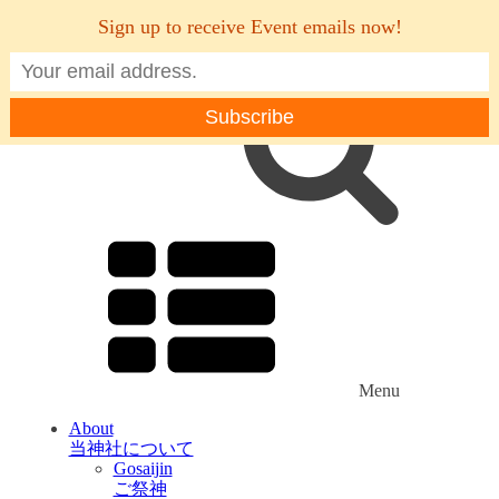
Sign up to receive Event emails now!
Menu
About
当神社について
Gosaijin
ご祭神