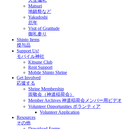
人生儀礼
Matsuri
地鎮祭など
Yakudoshi
厄年
Visit of Gratitude
御礼参り
Shinto Items
授与品
Support Us!
モバイル神社
Kitsune Club
Rent Support
Mobile Shinto Shrine
Get Involved
応援する
Shrine Membership
崇敬会（神道稲荷会）
Member Archives 神道稲荷会メンバー用ビデオ
Volunteer Opportunities ボランティア
Volunteer Application
Resources
その他
Download Forms