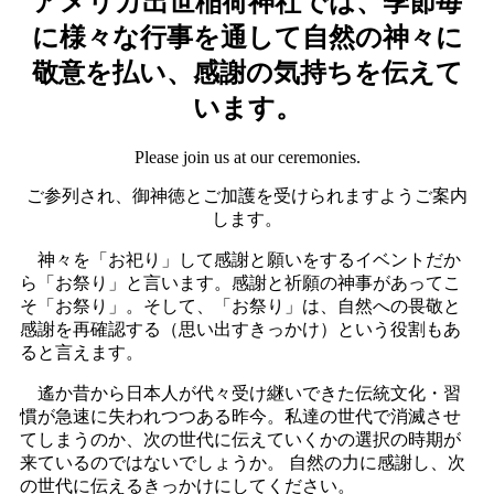
アメリカ出世稲荷神社では、季節毎
に様々な行事を通して自然の神々に
敬意を払い、感謝の気持ちを伝えて
います。
Please join us at our ceremonies.
ご参列され、御神徳とご加護を受けられますようご案内
します。
神々を「お祀り」して感謝と願いをするイベントだか
ら「お祭り」と言います。感謝と祈願の神事があってこ
そ「お祭り」。そして、「お祭り」は、自然への畏敬と
感謝を再確認する（思い出すきっかけ）という役割もあ
ると言えます。
遙か昔から日本人が代々受け継いできた伝統文化・習
慣が急速に失われつつある昨今。私達の世代で消滅させ
てしまうのか、次の世代に伝えていくかの選択の時期が
来ているのではないでしょうか。 自然の力に感謝し、次
の世代に伝えるきっかけにしてください。