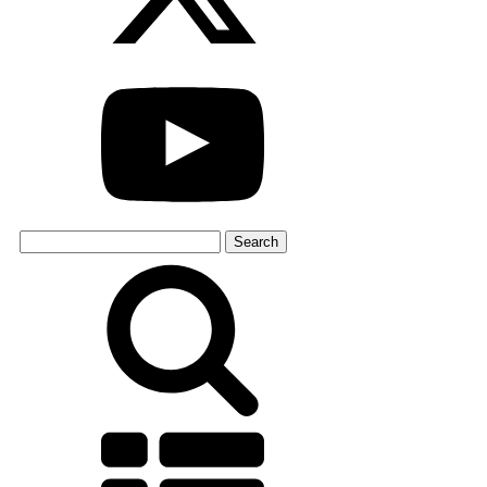
Search
for: