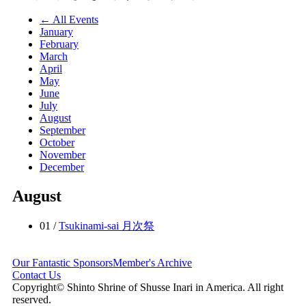
← All Events
January
February
March
April
May
June
July
August
September
October
November
December
August
01 /
Tsukinami-sai 月次祭
Our Fantastic Sponsors
Member's Archive
Contact Us
Copyright© Shinto Shrine of Shusse Inari in America. All right
reserved.