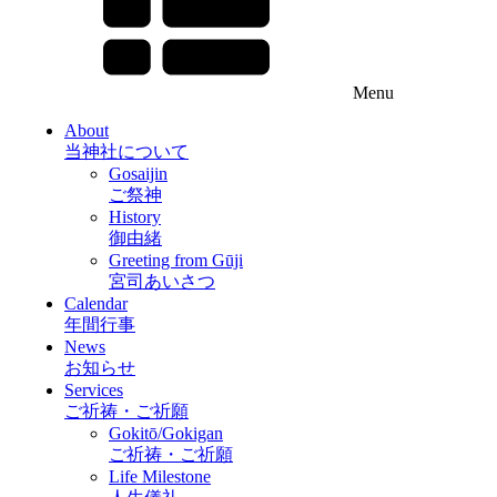
Menu
About
当神社について
Gosaijin
ご祭神
History
御由緒
Greeting from Gūji
宮司あいさつ
Calendar
年間行事
News
お知らせ
Services
ご祈祷・ご祈願
Gokitō/Gokigan
ご祈祷・ご祈願
Life Milestone