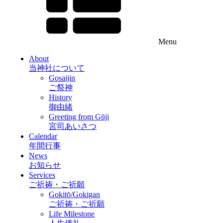
Menu
About
当神社について
Gosaijin
ご祭神
History
御由緒
Greeting from Gūji
宮司あいさつ
Calendar
年間行事
News
お知らせ
Services
ご祈祷・ご祈願
Gokitō/Gokigan
ご祈祷・ご祈願
Life Milestone