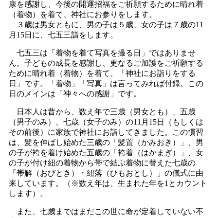
康を感謝し、今後の開運招福をご祈願するために晴れ着
（着物）を着て、神社にお参りをします。
３歳は男女ともに、男の子は５歳、女の子は７歳の11
月15日に、七五三詣をします。
七五三は「着物を着て写真を撮る日」ではありませ
ん。子どもの成長を感謝し、更なるご加護をご祈願する
ために晴れ着（着物）を着て、「神社にお詣りをする
日」です。「着物」「写真」は言ってみれば付録。この
日のメインは「神々への感謝」です。
日本人は昔から、数え年で三歳（男女とも）、五歳
（男子のみ）、七歳（女子のみ）の11月15日（もしくは
その前後）に家族で神社にお詣してきました。この慣習
は、髪を伸ばし始めた三歳の「髪置（かみおき）」、男
の子が袴を着け始めた五歳の「袴着（はかまぎ）」、女
の子が付け紐の着物から帯で結ぶ着物に替えた七歳の
「帯解（おびとき）・紐落（ひもおとし）」の儀式に由
来しています。（※数え年は、生まれた年を1とカウント
します）。
また、七歳まではまだこの世に命が定着していない不