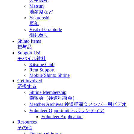
人生儀礼
Matsuri
地鎮祭など
Yakudoshi
厄年
Visit of Gratitude
御礼参り
Shinto Items
授与品
Support Us!
モバイル神社
Kitsune Club
Rent Support
Mobile Shinto Shrine
Get Involved
応援する
Shrine Membership
崇敬会（神道稲荷会）
Member Archives 神道稲荷会メンバー用ビデオ
Volunteer Opportunities ボランティア
Volunteer Application
Resources
その他
Download Forms