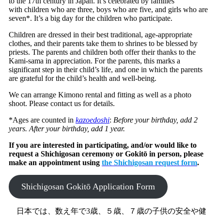
to the 17th century in Japan. It’s celebrated by families
with children who are three, boys who are five, and girls who are
seven*. It’s a big day for the children who participate.
Children are dressed in their best traditional, age-appropriate
clothes, and their parents take them to shrines to be blessed by
priests. The parents and children both offer their thanks to the
Kami-sama in appreciation. For the parents, this marks a
significant step in their child’s life, and one in which the parents
are grateful for the child’s health and well-being.
We can arrange Kimono rental and fitting as well as a photo
shoot. Please contact us for details.
*Ages are counted in
kazoedoshi
:
Before your birthday, add 2
years. After your birthday, add 1 year.
If you are interested in participating, and/or would like to
request a Shichigosan ceremony or Gokitō in person, please
make an appointment using
the Shichigosan request form
.
Shichigosan Gokitō Application Form
日本では、数え年で3歳、５歳、７歳の子供の安全や健