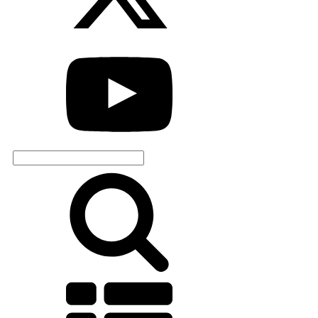
Search
for: