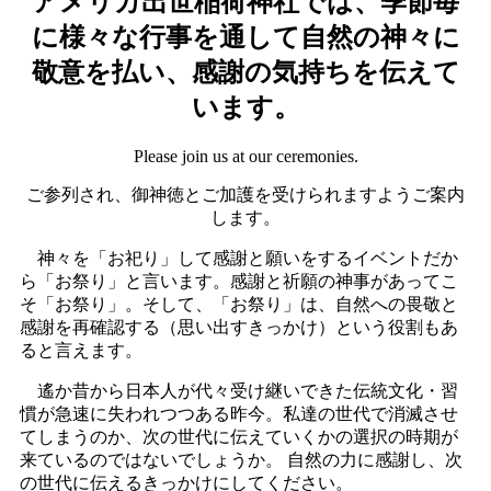
アメリカ出世稲荷神社では、季節毎
に様々な行事を通して自然の神々に
敬意を払い、感謝の気持ちを伝えて
います。
Please join us at our ceremonies.
ご参列され、御神徳とご加護を受けられますようご案内
します。
神々を「お祀り」して感謝と願いをするイベントだか
ら「お祭り」と言います。感謝と祈願の神事があってこ
そ「お祭り」。そして、「お祭り」は、自然への畏敬と
感謝を再確認する（思い出すきっかけ）という役割もあ
ると言えます。
遙か昔から日本人が代々受け継いできた伝統文化・習
慣が急速に失われつつある昨今。私達の世代で消滅させ
てしまうのか、次の世代に伝えていくかの選択の時期が
来ているのではないでしょうか。 自然の力に感謝し、次
の世代に伝えるきっかけにしてください。