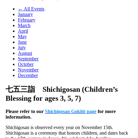
← All Events
January
February
March
April
May
June
July
August
September
October
November
December
七五三詣 Shichigosan (Children’s
Blessing for ages 3, 5, 7)
Please refer to our
Shichigosan Gokitō page
for more
information.
Shichigosan is observed every year on November 15th.
Shichigosan is a ceremony that honors children, and dates back